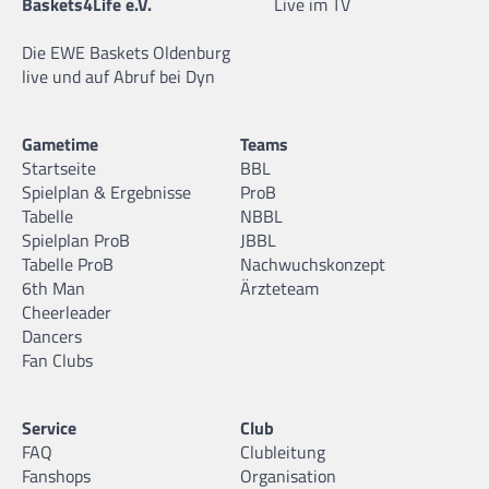
Baskets4Life e.V.
Live im TV
Die EWE Baskets Oldenburg
live und auf Abruf bei Dyn
Gametime
Teams
Startseite
BBL
Spielplan & Ergebnisse
ProB
Tabelle
NBBL
Spielplan ProB
JBBL
Tabelle ProB
Nachwuchskonzept
6th Man
Ärzteteam
Cheerleader
Dancers
Fan Clubs
Service
Club
FAQ
Clubleitung
Fanshops
Organisation