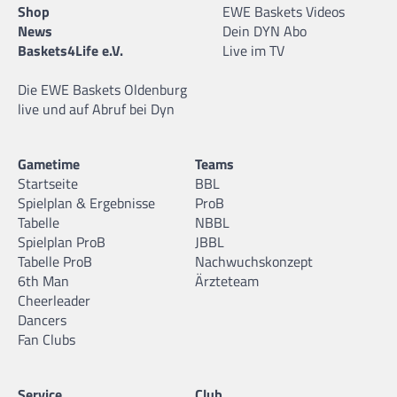
Shop
EWE Baskets Videos
News
Dein DYN Abo
Baskets4Life e.V.
Live im TV
Die EWE Baskets Oldenburg
live und auf Abruf bei Dyn
Gametime
Teams
Startseite
BBL
Spielplan & Ergebnisse
ProB
Tabelle
NBBL
Spielplan ProB
JBBL
Tabelle ProB
Nachwuchskonzept
6th Man
Ärzteteam
Cheerleader
Dancers
Fan Clubs
Service
Club