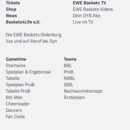
Tickets
EWE Baskets TV
Shop
EWE Baskets Videos
News
Dein DYN Abo
Baskets4Life e.V.
Live im TV
Die EWE Baskets Oldenburg
live und auf Abruf bei Dyn
Gametime
Teams
Startseite
BBL
Spielplan & Ergebnisse
ProB
Tabelle
NBBL
Spielplan ProB
JBBL
Tabelle ProB
Nachwuchskonzept
6th Man
Ärzteteam
Cheerleader
Dancers
Fan Clubs