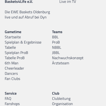
Baskets4Life e.V.
Live im TV
Die EWE Baskets Oldenburg
live und auf Abruf bei Dyn
Gametime
Teams
Startseite
BBL
Spielplan & Ergebnisse
ProB
Tabelle
NBBL
Spielplan ProB
JBBL
Tabelle ProB
Nachwuchskonzept
6th Man
Ärzteteam
Cheerleader
Dancers
Fan Clubs
Service
Club
FAQ
Clubleitung
Fanshops
Organisation