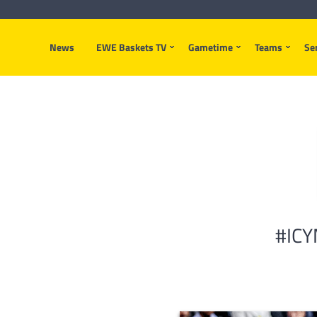
News
EWE Baskets TV
Gametime
Teams
Se
#ICYM