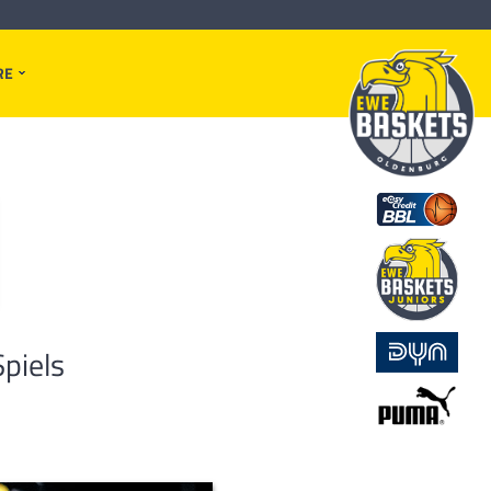
RE
Spiels