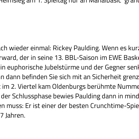
 Heimsieg am 1. Spieltag nur an Mahalbasic‘ gra
ach wieder einmal: Rickey Paulding. Wenn es kur
rward, der in seine 13. BBL-Saison im EWE Baske
 in euphorische Jubelstürme und der Gegner senk
n dann befinden Sie sich mit an Sicherheit gren
pät im 2. Viertel kam Oldenburgs berühmte Num
n der Schlussphase bewies Paulding dann in min
n muss: Er ist einer der besten Crunchtime-Spie
37 Jahren.