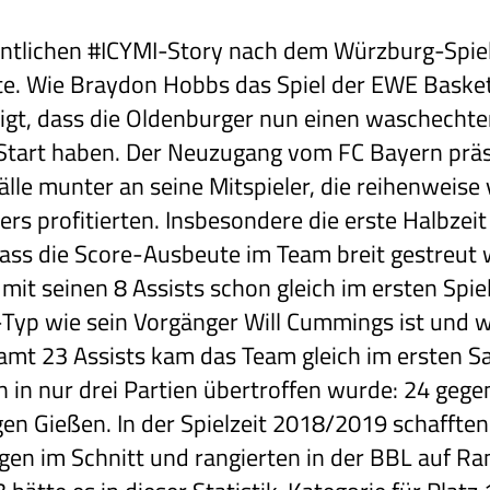
tlichen #ICYMI-Story nach dem Würzburg-Spiel,
e. Wie Braydon Hobbs das Spiel der EWE Baskets
t, dass die Oldenburger nun einen waschechten
Start haben. Der Neuzugang vom FC Bayern präse
Bälle munter an seine Mitspieler, die reihenweise
rs profitierten. Insbesondere die erste Halbzei
ass die Score-Ausbeute im Team breit gestreut 
mit seinen 8 Assists schon gleich im ersten Spiel
-Typ wie sein Vorgänger Will Cummings ist und w
amt 23 Assists kam das Team gleich im ersten Sa
n in nur drei Partien übertroffen wurde: 24 ge
n Gießen. In der Spielzeit 2018/2019 schafften
gen im Schnitt und rangierten in der BBL auf Ra