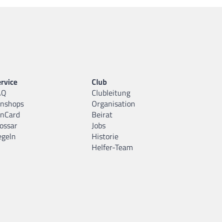
rvice
Club
AQ
Clubleitung
anshops
Organisation
anCard
Beirat
ossar
Jobs
egeln
Historie
Helfer-Team