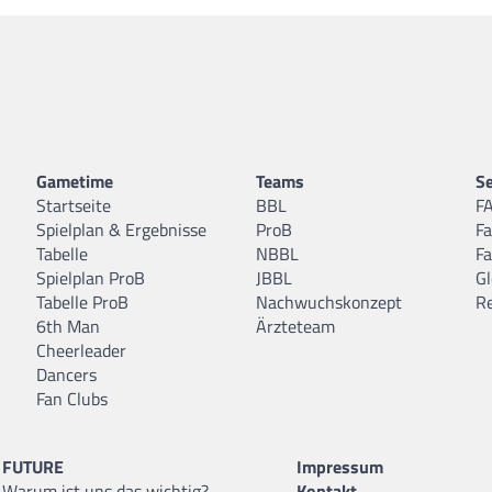
Gametime
Teams
Se
Startseite
BBL
F
Spielplan & Ergebnisse
ProB
F
Tabelle
NBBL
F
Spielplan ProB
JBBL
Gl
Tabelle ProB
Nachwuchskonzept
R
6th Man
Ärzteteam
Cheerleader
Dancers
Fan Clubs
FUTURE
Impressum
Warum ist uns das wichtig?
Kontakt