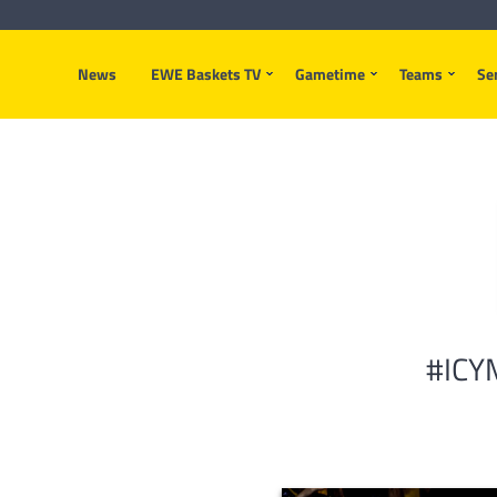
News
EWE Baskets TV
Gametime
Teams
Se
#ICYM