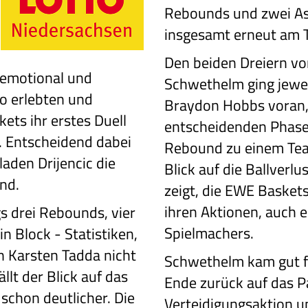
Rebounds und zwei Ass
insgesamt erneut am T
Den beiden Dreiern vo
 emotional und
Schwethelm ging jewei
so erlebten und
Braydon Hobbs voran, 
ets ihr erstes Duell
entscheidenden Phase
 Entscheidend dabei
Rebound zu einem Tea
aden Drijencic die
Blick auf die Ballverl
nd.
zeigt, die EWE Basket
ihren Aktionen, auch e
gs drei Rebounds, vier
Spielmachers.
in Block - Statistiken,
n Karsten Tadda nicht
Schwethelm kam gut f
lt der Blick auf das
Ende zurück auf das Pa
 schon deutlicher. Die
Verteidigungsaktion un