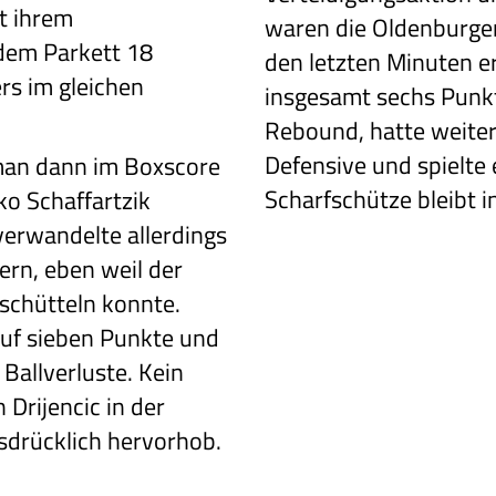
t ihrem
waren die Oldenburger
 dem Parkett 18
den letzten Minuten e
rs im gleichen
insgesamt sechs Punkte
Rebound, hatte weiter
Defensive und spielte 
 man dann im Boxscore
Scharfschütze bleibt i
ko Schaffartzik
verwandelte allerdings
ern, eben weil der
schütteln konnte.
auf sieben Punkte und
 Ballverluste. Kein
Drijencic in der
sdrücklich hervorhob.