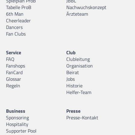
Spielplan ProB
JBBL
Tabelle ProB
Nachwuchskonzept
6th Man
Ärzteteam
Cheerleader
Dancers
Fan Clubs
Service
Club
FAQ
Clubleitung
Fanshops
Organisation
FanCard
Beirat
Glossar
Jobs
Regeln
Historie
Helfer-Team
Business
Presse
Sponsoring
Presse-Kontakt
Hospitality
Supporter Pool