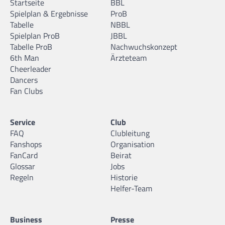
Startseite
BBL
Spielplan & Ergebnisse
ProB
Tabelle
NBBL
Spielplan ProB
JBBL
Tabelle ProB
Nachwuchskonzept
6th Man
Ärzteteam
Cheerleader
Dancers
Fan Clubs
Service
Club
FAQ
Clubleitung
Fanshops
Organisation
FanCard
Beirat
Glossar
Jobs
Regeln
Historie
Helfer-Team
Business
Presse