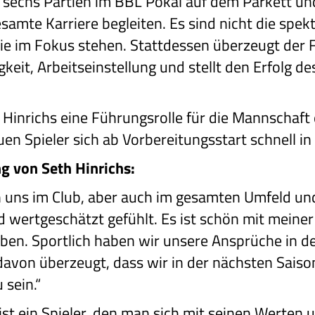
 sechs Partien im BBL Pokal auf dem Parkett und
gesamte Karriere begleiten. Es sind nicht die spe
die im Fokus stehen. Stattdessen überzeugt der
igkeit, Arbeitseinstellung und stellt den Erfolg 
ll Hinrichs eine Führungsrolle für die Mannscha
uen Spieler sich ab Vorbereitungsstart schnell in
g von Seth Hinrichs:
 uns im Club, aber auch im gesamten Umfeld und 
 wertgeschätzt gefühlt. Es ist schön mit meiner
iben. Sportlich haben wir unsere Ansprüche in d
er davon überzeugt, dass wir in der nächsten Sais
 sein.“
ist ein Spieler, den man sich mit seinen Werten 