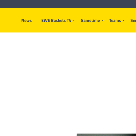
News
EWE Baskets TV
Gametime
Teams
Se