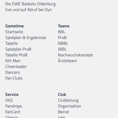
Die EWE Baskets Oldenburg
live und auf Abruf bei Dyn
Gametime
Teams
Startseite
BBL
Spielplan & Ergebnisse
ProB
Tabelle
NBBL
Spielplan ProB
JBBL
Tabelle ProB
Nachwuchskonzept
6th Man
Ärzteteam
Cheerleader
Dancers
Fan Clubs
Service
Club
FAQ
Clubleitung
Fanshops
Organisation
FanCard
Beirat
Glossar
Jobs