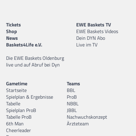
Tickets
EWE Baskets TV
Shop
EWE Baskets Videos
News
Dein DYN Abo
Baskets4Life e.V.
Live im TV
Die EWE Baskets Oldenburg
live und auf Abruf bei Dyn
Gametime
Teams
Startseite
BBL
Spielplan & Ergebnisse
ProB
Tabelle
NBBL
Spielplan ProB
JBBL
Tabelle ProB
Nachwuchskonzept
6th Man
Ärzteteam
Cheerleader