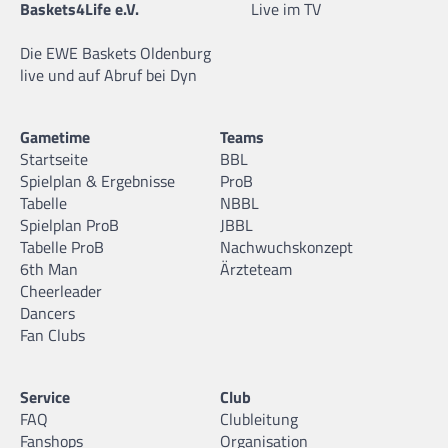
Baskets4Life e.V.
Live im TV
Die EWE Baskets Oldenburg
live und auf Abruf bei Dyn
Gametime
Teams
Startseite
BBL
Spielplan & Ergebnisse
ProB
Tabelle
NBBL
Spielplan ProB
JBBL
Tabelle ProB
Nachwuchskonzept
6th Man
Ärzteteam
Cheerleader
Dancers
Fan Clubs
Service
Club
FAQ
Clubleitung
Fanshops
Organisation