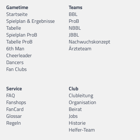
Gametime
Teams
Startseite
BBL
Spielplan & Ergebnisse
ProB
Tabelle
NBBL
Spielplan ProB
JBBL
Tabelle ProB
Nachwuchskonzept
6th Man
Ärzteteam
Cheerleader
Dancers
Fan Clubs
Service
Club
FAQ
Clubleitung
Fanshops
Organisation
FanCard
Beirat
Glossar
Jobs
Regeln
Historie
Helfer-Team