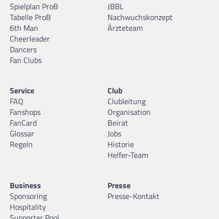
Spielplan ProB
JBBL
Tabelle ProB
Nachwuchskonzept
6th Man
Ärzteteam
Cheerleader
Dancers
Fan Clubs
Service
Club
FAQ
Clubleitung
Fanshops
Organisation
FanCard
Beirat
Glossar
Jobs
Regeln
Historie
Helfer-Team
Business
Presse
Sponsoring
Presse-Kontakt
Hospitality
Supporter Pool