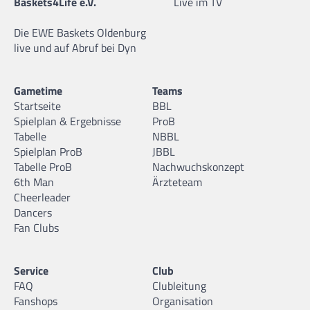
Baskets4Life e.V.
Live im TV
Die EWE Baskets Oldenburg
live und auf Abruf bei Dyn
Gametime
Teams
Startseite
BBL
Spielplan & Ergebnisse
ProB
Tabelle
NBBL
Spielplan ProB
JBBL
Tabelle ProB
Nachwuchskonzept
6th Man
Ärzteteam
Cheerleader
Dancers
Fan Clubs
Service
Club
FAQ
Clubleitung
Fanshops
Organisation