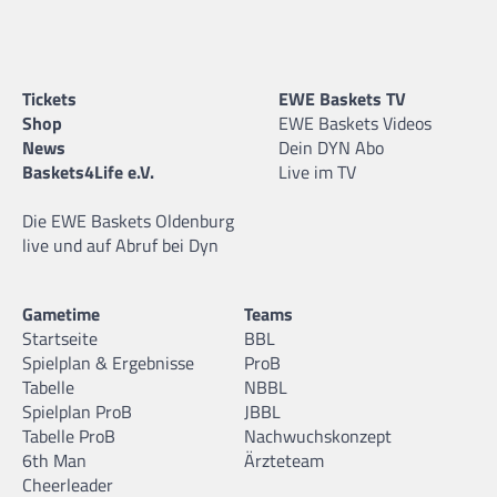
Tickets
EWE Baskets TV
Shop
EWE Baskets Videos
News
Dein DYN Abo
Baskets4Life e.V.
Live im TV
Die EWE Baskets Oldenburg
live und auf Abruf bei Dyn
Gametime
Teams
Startseite
BBL
Spielplan & Ergebnisse
ProB
Tabelle
NBBL
Spielplan ProB
JBBL
Tabelle ProB
Nachwuchskonzept
6th Man
Ärzteteam
Cheerleader