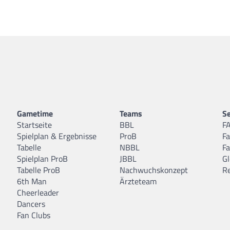
Gametime
Teams
Se
Startseite
BBL
F
Spielplan & Ergebnisse
ProB
F
Tabelle
NBBL
F
Spielplan ProB
JBBL
Gl
Tabelle ProB
Nachwuchskonzept
R
6th Man
Ärzteteam
Cheerleader
Dancers
Fan Clubs