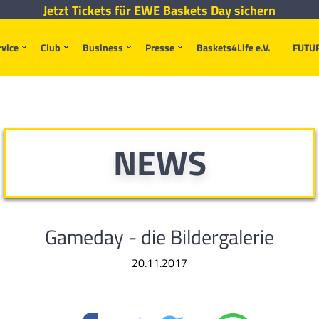
Jetzt Tickets für EWE Baskets Day sichern
rvice
Club
Business
Presse
Baskets4Life e.V.
FUTU
NEWS
Gameday - die Bildergalerie
20.11.2017