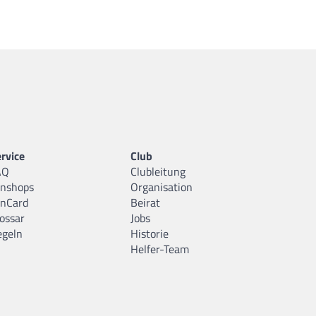
rvice
Club
AQ
Clubleitung
anshops
Organisation
anCard
Beirat
ossar
Jobs
egeln
Historie
Helfer-Team