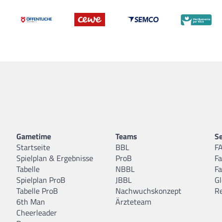
Gametime
Teams
Se
Startseite
BBL
F
Spielplan & Ergebnisse
ProB
F
Tabelle
NBBL
F
Spielplan ProB
JBBL
Gl
Tabelle ProB
Nachwuchskonzept
R
6th Man
Ärzteteam
Cheerleader