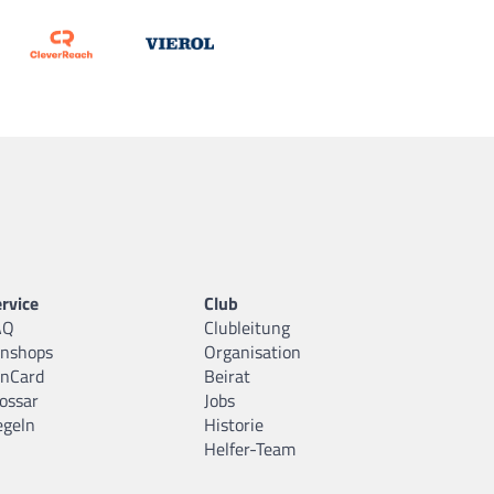
rvice
Club
AQ
Clubleitung
anshops
Organisation
anCard
Beirat
ossar
Jobs
egeln
Historie
Helfer-Team