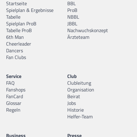
Startseite
BBL
Spielplan & Ergebnisse
ProB
Tabelle
NBBL
Spielplan ProB
JBBL
Tabelle ProB
Nachwuchskonzept
6th Man
Ärzteteam
Cheerleader
Dancers
Fan Clubs
Service
Club
FAQ
Clubleitung
Fanshops
Organisation
FanCard
Beirat
Glossar
Jobs
Regeln
Historie
Helfer-Team
Business
Presse