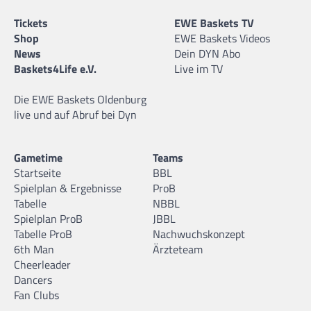
Tickets
EWE Baskets TV
Shop
EWE Baskets Videos
News
Dein DYN Abo
Baskets4Life e.V.
Live im TV
Die EWE Baskets Oldenburg
live und auf Abruf bei Dyn
Gametime
Teams
Startseite
BBL
Spielplan & Ergebnisse
ProB
Tabelle
NBBL
Spielplan ProB
JBBL
Tabelle ProB
Nachwuchskonzept
6th Man
Ärzteteam
Cheerleader
Dancers
Fan Clubs