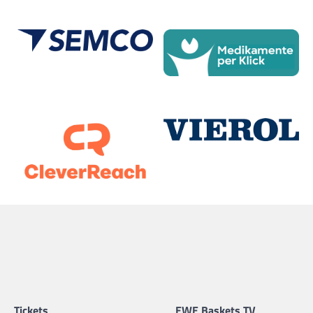
Tickets
EWE Baskets TV