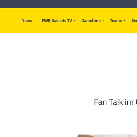
News
EWE Baskets TV
Gametime
Teams
Se
Fan Talk im