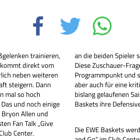
gelenken trainieren,
an die beiden Spieler s
p kommt direkt vom
Diese Zuschauer-Frag
ürlich neben weiteren
Programmpunkt und sor
ft steigern. Dann
aber auch für eine kri
nn mal so hoch
bislang gelaufenen Sa
. Das und noch einige
Baskets ihre Defensive
 Bryon Allen und
ten Fan Talk „Give
Die EWE Baskets werd
Club Center.
and Go“ im Club Cente