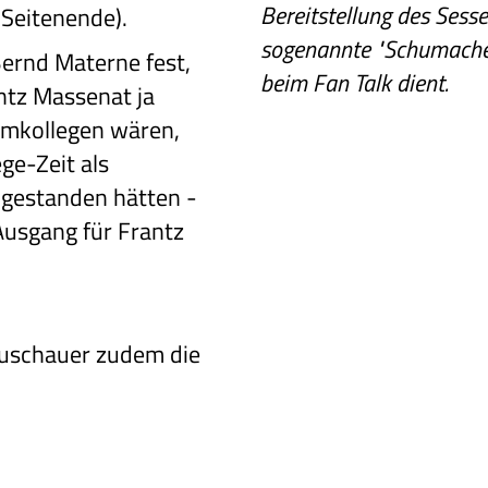
Bereitstellung des Sess
 Seitenende).
sogenannte "Schumacher
Bernd Materne fest,
beim Fan Talk dient.
ntz Massenat ja
eamkollegen wären,
ege-Zeit als
gestanden hätten -
Ausgang für Frantz
Zuschauer
zudem die