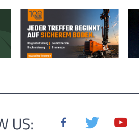
W US: