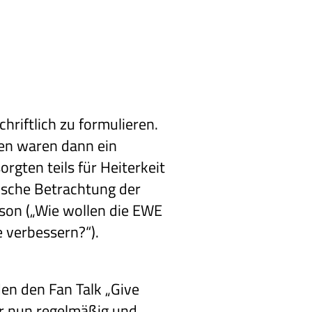
chriftlich zu formulieren.
en waren dann ein
gten teils für Heiterkeit
tische Betrachtung der
ison („Wie wollen die EWE
 verbessern?“).
en den Fan Talk „Give
r nun regelmäßig und