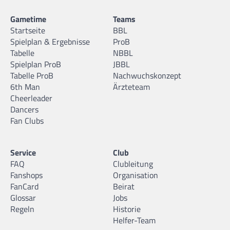
Gametime
Teams
Startseite
BBL
Spielplan & Ergebnisse
ProB
Tabelle
NBBL
Spielplan ProB
JBBL
Tabelle ProB
Nachwuchskonzept
6th Man
Ärzteteam
Cheerleader
Dancers
Fan Clubs
Service
Club
FAQ
Clubleitung
Fanshops
Organisation
FanCard
Beirat
Glossar
Jobs
Regeln
Historie
Helfer-Team