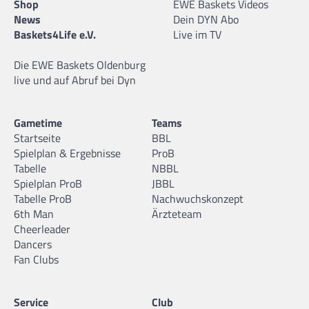
Shop
EWE Baskets Videos
News
Dein DYN Abo
Baskets4Life e.V.
Live im TV
Die EWE Baskets Oldenburg
live und auf Abruf bei Dyn
Gametime
Teams
Startseite
BBL
Spielplan & Ergebnisse
ProB
Tabelle
NBBL
Spielplan ProB
JBBL
Tabelle ProB
Nachwuchskonzept
6th Man
Ärzteteam
Cheerleader
Dancers
Fan Clubs
Service
Club