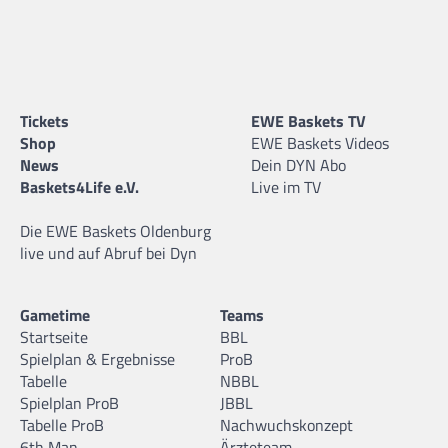
Tickets
EWE Baskets TV
Shop
EWE Baskets Videos
News
Dein DYN Abo
Baskets4Life e.V.
Live im TV
Die EWE Baskets Oldenburg
live und auf Abruf bei Dyn
Gametime
Teams
Startseite
BBL
Spielplan & Ergebnisse
ProB
Tabelle
NBBL
Spielplan ProB
JBBL
Tabelle ProB
Nachwuchskonzept
6th Man
Ärzteteam