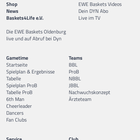
Shop
EWE Baskets Videos
News
Dein DYN Abo
Baskets4Life e.V.
Live im TV
Die EWE Baskets Oldenburg
live und auf Abruf bei Dyn
Gametime
Teams
Startseite
BBL
Spielplan & Ergebnisse
ProB
Tabelle
NBBL
Spielplan ProB
JBBL
Tabelle ProB
Nachwuchskonzept
6th Man
Ärzteteam
Cheerleader
Dancers
Fan Clubs
Service
Club