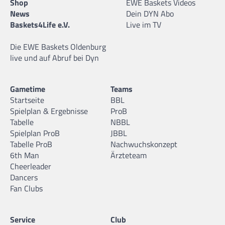
Shop
EWE Baskets Videos
News
Dein DYN Abo
Baskets4Life e.V.
Live im TV
Die EWE Baskets Oldenburg
live und auf Abruf bei Dyn
Gametime
Teams
Startseite
BBL
Spielplan & Ergebnisse
ProB
Tabelle
NBBL
Spielplan ProB
JBBL
Tabelle ProB
Nachwuchskonzept
6th Man
Ärzteteam
Cheerleader
Dancers
Fan Clubs
Service
Club