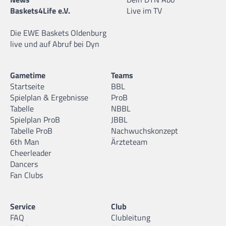
Baskets4Life e.V.
Live im TV
Die EWE Baskets Oldenburg
live und auf Abruf bei Dyn
Gametime
Teams
Startseite
BBL
Spielplan & Ergebnisse
ProB
Tabelle
NBBL
Spielplan ProB
JBBL
Tabelle ProB
Nachwuchskonzept
6th Man
Ärzteteam
Cheerleader
Dancers
Fan Clubs
Service
Club
FAQ
Clubleitung