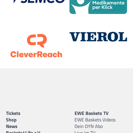
Tickets
EWE Baskets TV
Shop
EWE Baskets Videos
News
Dein DYN Abo
Baskets4Life e.V.
Live im TV