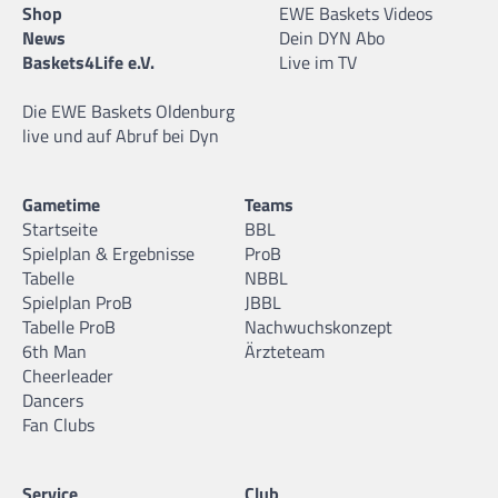
Shop
EWE Baskets Videos
News
Dein DYN Abo
Baskets4Life e.V.
Live im TV
Die EWE Baskets Oldenburg
live und auf Abruf bei Dyn
Gametime
Teams
Startseite
BBL
Spielplan & Ergebnisse
ProB
Tabelle
NBBL
Spielplan ProB
JBBL
Tabelle ProB
Nachwuchskonzept
6th Man
Ärzteteam
Cheerleader
Dancers
Fan Clubs
Service
Club