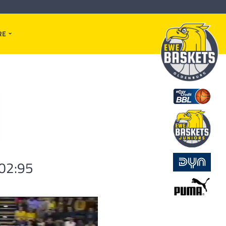
RE
102:95