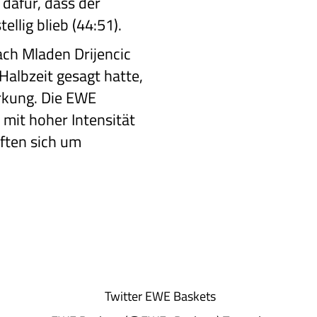
e dafür, dass der
llig blieb (44:51).
h Mladen Drijencic
Halbzeit
gesagt hatte,
kung. Die EWE
 mit hoher Intensität
ften sich um
Twitter
EWE Baskets