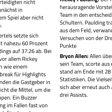
teidigten nicht
herausragende Vorste
unächst in
Team in den entscheid
em Spiel aber nicht
Schultern. Paulding t
n.
aus dem Feld, verwand
rtels setzte sich
Versuchen von der Drei
eit nahezu 60 Prozent
Punkte
rdings auf 37:26 ab. Bei
Bryon Allen:
Allen übe
vor allem Rickey
sein Team, scorte aus 
en wie einem
stand am Ende mit 28
reak für Highlights
Statistiken. Die Vielse
anden die Gastgeber in
sich aber erneut auch
icht die Mittel, um die
drei Assists.
ppen. Ein Buzzer
ng im Fallen fast von