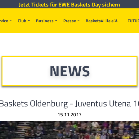
Jetzt Tickets für EWE Baskets Day sichern
rvice
Club
Business
Presse
Baskets4Life e.V.
FUTU
NEWS
askets Oldenburg - Juventus Utena 
15.11.2017