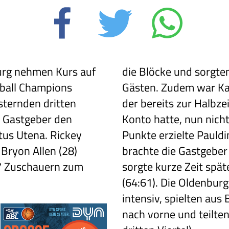
urg nehmen Kurs auf
die Blöcke und sorgten
tball Champions
Gästen. Zudem war Kap
sternden dritten
der bereits zur Halbz
ie Gastgeber den
Konto hatte, nun nich
tus Utena. Rickey
Punkte erzielte Pauldin
Bryon Allen (28)
brachte die Gastgeber
17 Zuschauern zum
sorgte kurze Zeit spät
(64:61). Die Oldenburg
intensiv, spielten aus
nach vorne und teilten