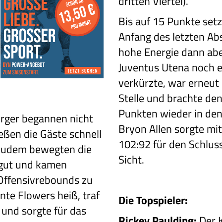
dritten Viertel).
Bis auf 15 Punkte setz
Anfang des letzten Abs
hohe Energie dann aber
Juventus Utena noch e
verkürzte, war erneut
Stelle und brachte de
Punkten wieder in den 
rger begannen nicht
Bryon Allen sorgte mi
eßen die Gäste schnell
102:92 für den Schlu
Zudem bewegten die
Sicht.
 gut und kamen
Offensivrebounds zu
onte Flowers heiß, traf
Die Topspieler:
z und sorgte für das
Rickey Paulding:
Der K