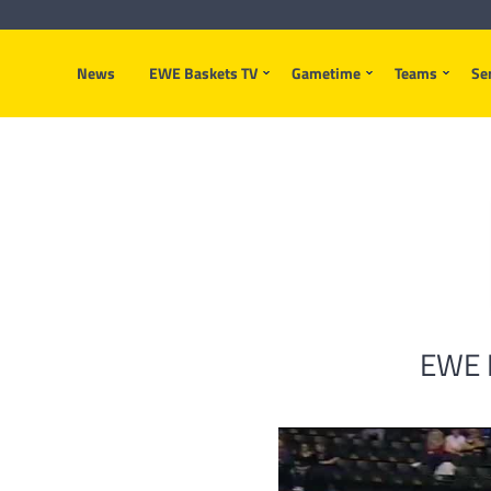
News
EWE Baskets TV
Gametime
Teams
Se
EWE B