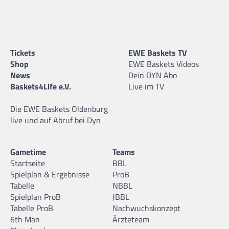
Tickets
EWE Baskets TV
Shop
EWE Baskets Videos
News
Dein DYN Abo
Baskets4Life e.V.
Live im TV
Die EWE Baskets Oldenburg
live und auf Abruf bei Dyn
Gametime
Teams
Startseite
BBL
Spielplan & Ergebnisse
ProB
Tabelle
NBBL
Spielplan ProB
JBBL
Tabelle ProB
Nachwuchskonzept
6th Man
Ärzteteam