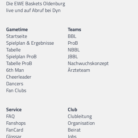
Die EWE Baskets Oldenburg
live und auf Abruf bei Dyn
Gametime
Teams
Startseite
BBL
Spielplan & Ergebnisse
ProB
Tabelle
NBBL
Spielplan ProB
JBBL
Tabelle ProB
Nachwuchskonzept
6th Man
Ärzteteam
Cheerleader
Dancers
Fan Clubs
Service
Club
FAQ
Clubleitung
Fanshops
Organisation
FanCard
Beirat
Glossar
Jobs