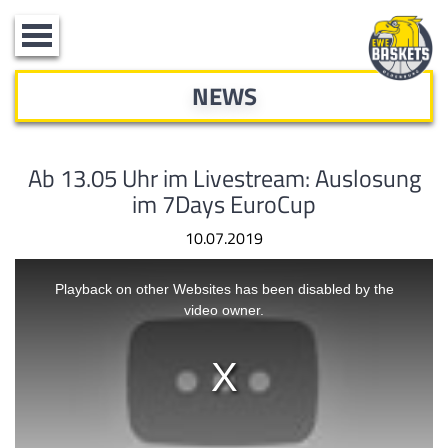
Toggle
navigation
NEWS
Ab 13.05 Uhr im Livestream: Auslosung
im 7Days EuroCup
10.07.2019
This
is
a
Playback on other Websites has been disabled by the
modal
window.
video owner.