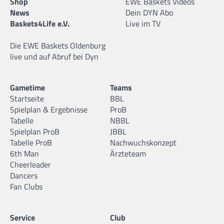
Shop
EWE Baskets Videos
News
Dein DYN Abo
Baskets4Life e.V.
Live im TV
Die EWE Baskets Oldenburg
live und auf Abruf bei Dyn
Gametime
Teams
Startseite
BBL
Spielplan & Ergebnisse
ProB
Tabelle
NBBL
Spielplan ProB
JBBL
Tabelle ProB
Nachwuchskonzept
6th Man
Ärzteteam
Cheerleader
Dancers
Fan Clubs
Service
Club