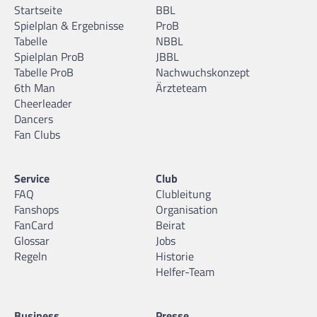
Startseite
BBL
Spielplan & Ergebnisse
ProB
Tabelle
NBBL
Spielplan ProB
JBBL
Tabelle ProB
Nachwuchskonzept
6th Man
Ärzteteam
Cheerleader
Dancers
Fan Clubs
Service
Club
FAQ
Clubleitung
Fanshops
Organisation
FanCard
Beirat
Glossar
Jobs
Regeln
Historie
Helfer-Team
Business
Presse