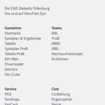
Die EWE Baskets Oldenburg
live und auf Abruf bei Dyn
Gametime
Teams
Startseite
BBL
Spielplan & Ergebnisse
ProB
Tabelle
NBBL
Spielplan ProB
JBBL
Tabelle ProB
Nachwuchskonzept
6th Man
Ärzteteam
Cheerleader
Dancers
Fan Clubs
Service
Club
FAQ
Clubleitung
Fanshops
Organisation
FanCard
Beirat