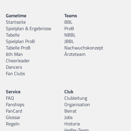
Gametime
Teams
Startseite
BBL
Spielplan & Ergebnisse
ProB
Tabelle
NBBL
Spielplan ProB
JBBL
Tabelle ProB
Nachwuchskonzept
6th Man
Ärzteteam
Cheerleader
Dancers
Fan Clubs
Service
Club
FAQ
Clubleitung
Fanshops
Organisation
FanCard
Beirat
Glossar
Jobs
Regeln
Historie
Helfer-Team