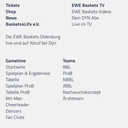
Tickets
EWE Baskets TV
Shop
EWE Baskets Videos
News
Dein DYN Abo
Baskets4Life e.V.
Live im TV
Die EWE Baskets Oldenburg
live und auf Abruf bei Dyn
Gametime
Teams
Startseite
BBL
Spielplan & Ergebnisse
ProB
Tabelle
NBBL
Spielplan ProB
JBBL
Tabelle ProB
Nachwuchskonzept
6th Man
Ärzteteam
Cheerleader
Dancers
Fan Clubs