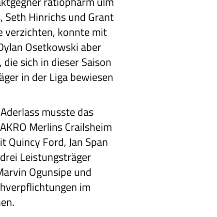
aktgegner ratiopharm ulm
, Seth Hinrichs und Grant
re verzichten, konnte mit
Dylan Osetkowski aber
 die sich in dieser Saison
räger in der Liga bewiesen
n Aderlass musste das
AKRO Merlins Crailsheim
t Quincy Ford, Jan Span
drei Leistungsträger
Marvin Ogunsipe und
hverpflichtungen im
hen.