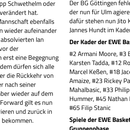
Der BG Göttingen feh
lipp Schwethelm oder
der nun für Ulm agier
verändert hat.
dafür stehen nun Jito 
Mannschaft ebenfalls
Jannes Hundt im Kader
n wieder aufeinander
absolvierten Ian
Der Kader der EWE Ba
vor der
#2 Armani Moore, #3 
n erst eine Begegnung
Karsten Tadda, #12 Ro
dem dürfen sich alle
Marcel Keßen, #18 Jac
er die Rückkehr von
Amaize, #23 Rickey Pa
r nach seiner
Mahalbasic, #33 Phili
ber wieder auf dem
Hummer, #45 Nathan B
 Forward gilt es nun
#65 Filip Stanic
rieren und zurück in
Spiele der EWE Basket
u bekommen.
Gruppenphase