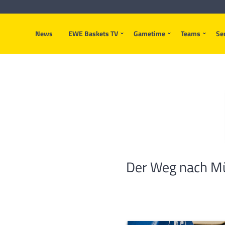
News
EWE Baskets TV
Gametime
Teams
Se
Der Weg nach Mü