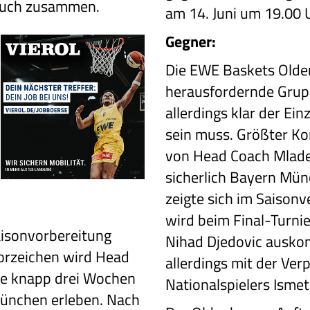
 euch zusammen.
am 14. Juni um 19.00 
Gegner:
Die EWE Baskets Olde
herausfordernde Grupp
allerdings klar der Ein
sein muss. Größter K
von Head Coach Mladen
sicherlich Bayern Mün
zeigte sich im Saisonv
wird beim Final-Turn
aisonvorbereitung
Nihad Djedovic ausko
orzeichen wird Head
allerdings mit der Ver
ie knapp drei Wochen
Nationalspielers Ismet
 München erleben. Nach