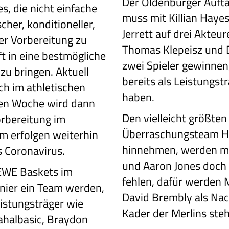
Der Oldenburger Auft
s, die nicht einfache
muss mit Killian Hayes
cher, konditioneller,
Jerrett auf drei Akteu
her Vorbereitung zu
Thomas Klepeisz und 
t in eine bestmögliche
zwei Spieler gewinnen,
 zu bringen. Aktuell
bereits als Leistungst
ch im athletischen
haben.
den Woche wird dann
Den vielleicht größte
orbereitung im
Überraschungsteam H
m erfolgen weiterhin
hinnehmen, werden mi
s Coronavirus.
und Aaron Jones doch 
 EWE Baskets im
fehlen, dafür werden 
rnier ein Team werden,
David Brembly als Nac
istungsträger wie
Kader der Merlins ste
ahalbasic, Braydon