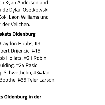
len Kyan Anderson und
ende Dylan Osetkowski,
Kok, Leon Williams und
 der Veilchen.
skets Oldenburg
Braydon Hobbs, #9
bert Drijencic, #15
ob Hollatz, #21 Robin
ulding, #24 Rasid
pp Schwethelm, #34 Ian
oothe, #55 Tyler Larson,
s Oldenburg in der