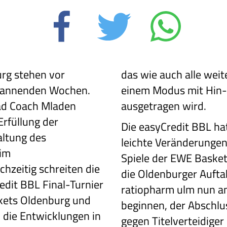
rg stehen vor
das wie auch alle wei
pannenden Wochen.
einem Modus mit Hin-
ead Coach Mladen
ausgetragen wird.
Erfüllung der
Die easyCredit BBL ha
altung des
leichte Veränderunge
 im
Spiele der EWE Basket
chzeitig schreiten die
die Oldenburger Aufta
edit BBL Final-Turnier
ratiopharm ulm nun am
kets Oldenburg und
beginnen, der Abschl
 die Entwicklungen in
gegen Titelverteidige