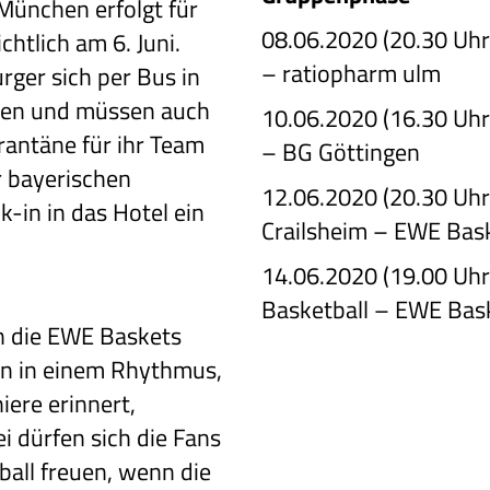
 München erfolgt für
08.06.2020 (20.30 Uhr
htlich am 6. Juni.
– ratiopharm ulm
ger sich per Bus in
en und müssen auch
10.06.2020 (16.30 Uh
antäne für ihr Team
– BG Göttingen
er bayerischen
12.06.2020 (20.30 Uh
-in in das Hotel ein
Crailsheim – EWE Bas
14.06.2020 (19.00 Uhr
Basketball – EWE Bas
n die EWE
Baskets
en
in einem Rhythmus,
iere erinnert,
i dürfen sich die Fans
all freuen, wenn die