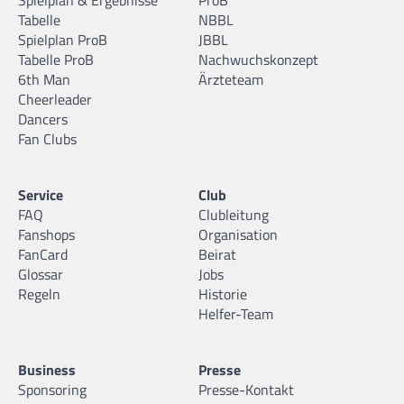
Spielplan & Ergebnisse
ProB
Tabelle
NBBL
Spielplan ProB
JBBL
Tabelle ProB
Nachwuchskonzept
6th Man
Ärzteteam
Cheerleader
Dancers
Fan Clubs
Service
Club
FAQ
Clubleitung
Fanshops
Organisation
FanCard
Beirat
Glossar
Jobs
Regeln
Historie
Helfer-Team
Business
Presse
Sponsoring
Presse-Kontakt