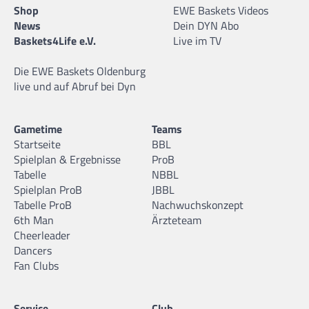
Shop
EWE Baskets Videos
News
Dein DYN Abo
Baskets4Life e.V.
Live im TV
Die EWE Baskets Oldenburg
live und auf Abruf bei Dyn
Gametime
Teams
Startseite
BBL
Spielplan & Ergebnisse
ProB
Tabelle
NBBL
Spielplan ProB
JBBL
Tabelle ProB
Nachwuchskonzept
6th Man
Ärzteteam
Cheerleader
Dancers
Fan Clubs
Service
Club