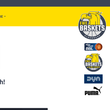
RE
h!