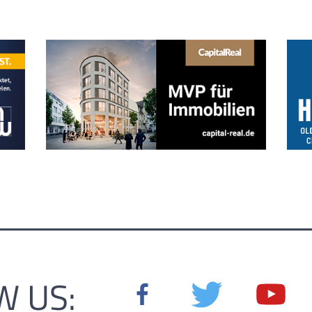
W US: