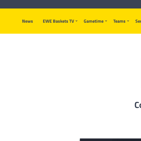
News
EWE Baskets TV
Gametime
Teams
Se
C