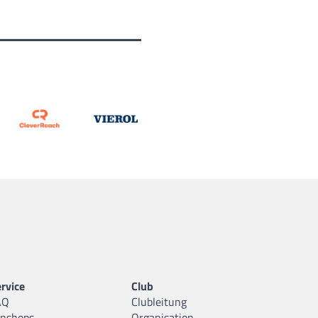
rvice
Club
AQ
Clubleitung
anshops
Organisation