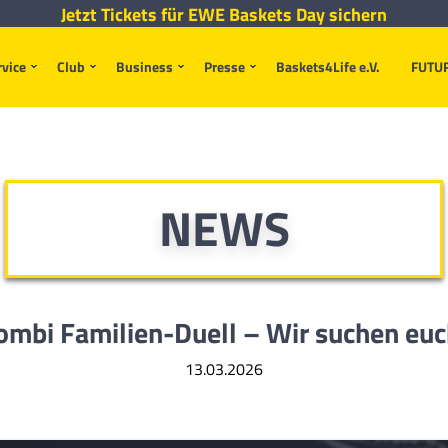
Jetzt Tickets für EWE Baskets Day sichern
rvice
Club
Business
Presse
Baskets4Life e.V.
FUTU
NEWS
ombi Familien-Duell – Wir suchen euc
13.03.2026