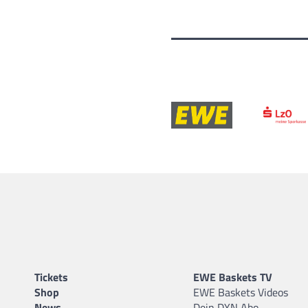
Tickets
EWE Baskets TV
Shop
EWE Baskets Videos
News
Dein DYN Abo