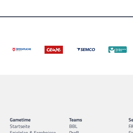
Gametime
Teams
Se
Startseite
BBL
F
Spielplan & Ergebnisse
ProB
F