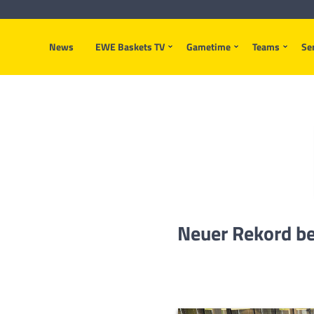
News
EWE Baskets TV
Gametime
Teams
Se
Neuer Rekord be