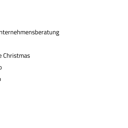
nternehmensberatung
e Christmas
o
p