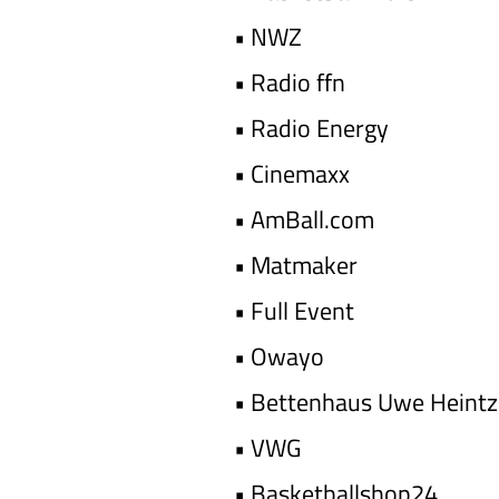
•
NWZ
•
Radio ffn
•
Radio Energy
•
Cinemaxx
•
AmBall.com
•
Matmaker
•
Full Event
•
Owayo
•
Bettenhaus Uwe Heint
•
VWG
•
Basketballshop24