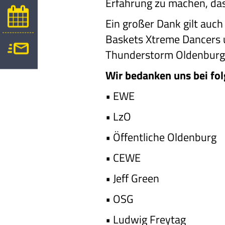
Erfahrung zu machen, dass
Ein großer Dank gilt auch
Baskets Xtreme Dancers u
Thunderstorm Oldenburg u
Wir bedanken uns bei fo
•
EWE
•
LzO
•
Öffentliche Oldenburg
•
CEWE
•
Jeff Green
•
OSG
•
Ludwig Freytag