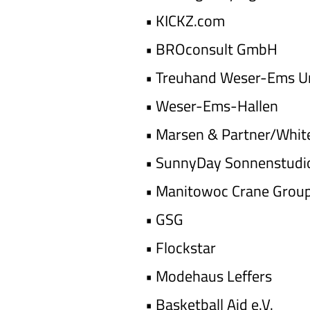
•
KICKZ.com
•
BROconsult GmbH
•
Treuhand Weser-Ems U
•
Weser-Ems-Hallen
•
Marsen & Partner/Whit
•
SunnyDay Sonnenstudi
•
Manitowoc Crane Grou
•
GSG
•
Flockstar
•
Modehaus Leffers
•
Basketball Aid e.V.