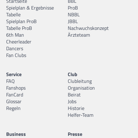
Startseite
BBL
Spielplan & Ergebnisse
ProB
Tabelle
NBBL
Spielplan ProB
JBBL
Tabelle ProB
Nachwuchskonzept
6th Man
Ärzteteam
Cheerleader
Dancers
Fan Clubs
Service
Club
FAQ
Clubleitung
Fanshops
Organisation
FanCard
Beirat
Glossar
Jobs
Regeln
Historie
Helfer-Team
Business
Presse