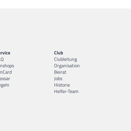
rvice
Club
AQ
Clubleitung
anshops
Organisation
anCard
Beirat
ossar
Jobs
egeln
Historie
Helfer-Team