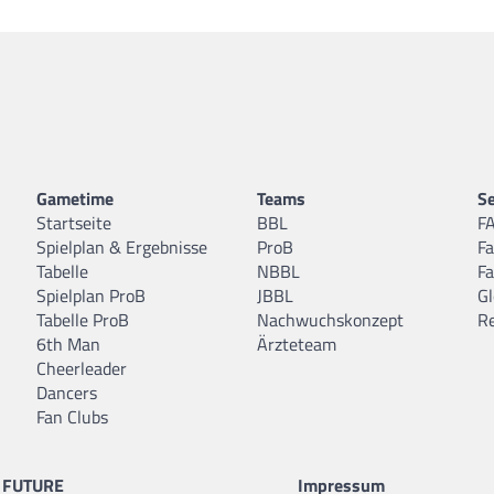
Gametime
Teams
Se
Startseite
BBL
F
Spielplan & Ergebnisse
ProB
F
Tabelle
NBBL
F
Spielplan ProB
JBBL
Gl
Tabelle ProB
Nachwuchskonzept
R
6th Man
Ärzteteam
Cheerleader
Dancers
Fan Clubs
FUTURE
Impressum