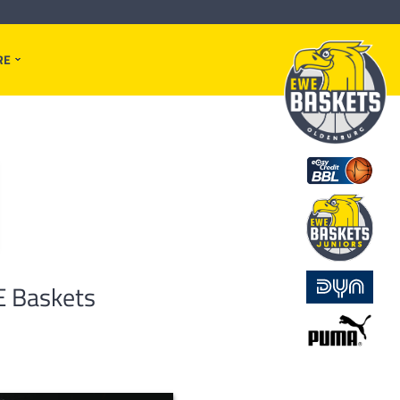
RE
E Baskets