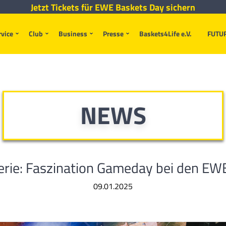
Jetzt Tickets für EWE Baskets Day sichern
rvice
Club
Business
Presse
Baskets4Life e.V.
FUTU
NEWS
lerie: Faszination Gameday bei den EW
09.01.2025