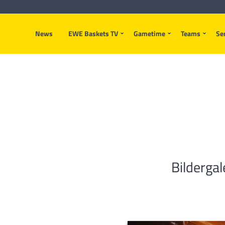
News
EWE Baskets TV
Gametime
Teams
Se
Bilderga