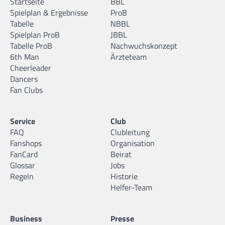
Startseite
BBL
Spielplan & Ergebnisse
ProB
Tabelle
NBBL
Spielplan ProB
JBBL
Tabelle ProB
Nachwuchskonzept
6th Man
Ärzteteam
Cheerleader
Dancers
Fan Clubs
Service
Club
FAQ
Clubleitung
Fanshops
Organisation
FanCard
Beirat
Glossar
Jobs
Regeln
Historie
Helfer-Team
Business
Presse