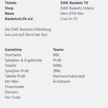
Tickets
EWE Baskets TV
Shop
EWE Baskets Videos
News
Dein DYN Abo
Baskets4Life e.V.
Live im TV
Die EWE Baskets Oldenburg
live und auf Abruf bei Dyn
Gametime
Teams
Startseite
BBL
Spielplan & Ergebnisse
ProB
Tabelle
NBBL
Spielplan ProB
JBBL
Tabelle ProB
Nachwuchskonzept
6th Man
Ärzteteam
Cheerleader
Dancers
Fan Clubs