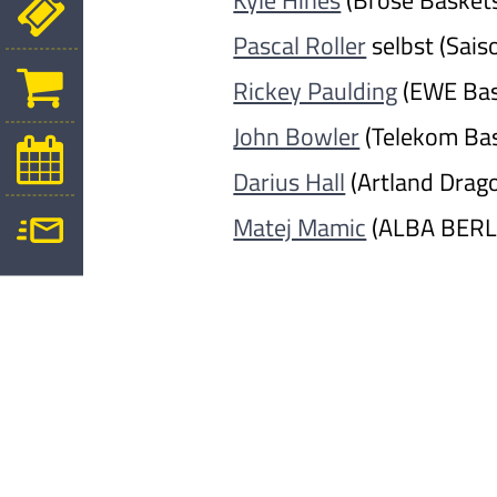
Kyle Hines
(Brose Basket
Pascal Roller
selbst (Sai
Rickey Paulding
(EWE Bas
John Bowler
(Telekom Bas
Darius Hall
(Artland Drag
Matej Mamic
(ALBA BERLI