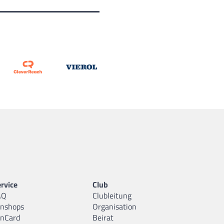
rvice
Club
AQ
Clubleitung
anshops
Organisation
anCard
Beirat