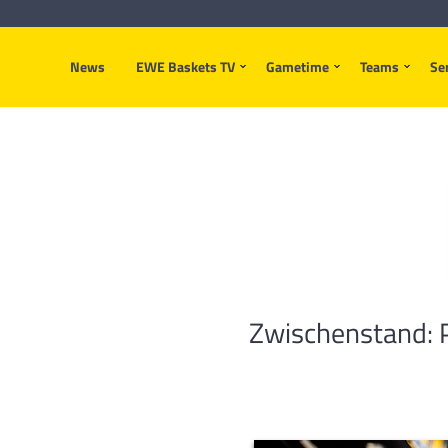
News
EWE Baskets TV
Gametime
Teams
Se
Zwischenstand: P