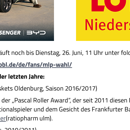
ft noch bis Dienstag, 26. Juni, 11 Uhr unter fo
-bbl.de/de/fans/mlp-wahl/
er letzten Jahre:
kets Oldenburg, Saison 2016/2017)
g der „Pascal Roller Award“, der seit 2011 diese
onalspieler und dem Gesicht des Frankfurter Bas
er
(ratiopharm ulm).