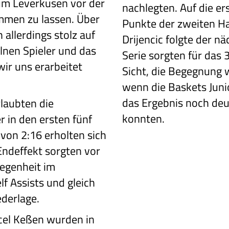
um Leverkusen vor der
nachlegten. Auf die e
ommen zu lassen. Über
Punkte der zweiten Ha
 allerdings stolz auf
Drijencic folgte der nä
lnen Spieler und das
Serie sorgten für das
ir uns erarbeitet
Sicht, die Begegnung 
wenn die Baskets Juni
das Ergebnis noch deu
rlaubten die
konnten.
 in den ersten fünf
von 2:16 erholten sich
Endeffekt sorgten vor
legenheit im
lf Assists und gleich
ederlage.
cel Keßen wurden in