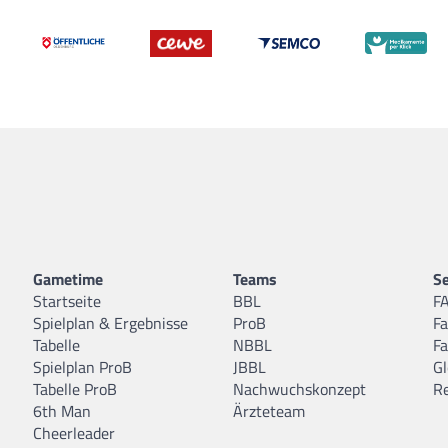
Gametime
Teams
Se
Startseite
BBL
F
Spielplan & Ergebnisse
ProB
F
Tabelle
NBBL
F
Spielplan ProB
JBBL
Gl
Tabelle ProB
Nachwuchskonzept
R
6th Man
Ärzteteam
Cheerleader