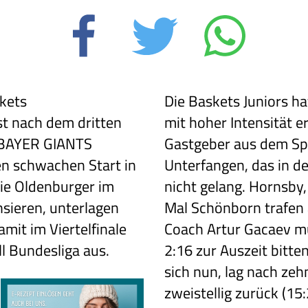
skets
Die Baskets Juniors h
st nach dem dritten
mit hoher Intensität e
n BAYER GIANTS
Gastgeber aus dem Spi
en schwachen Start in
Unterfangen, das in d
ie Oldenburger im
nicht gelang. Hornsby,
nsieren, unterlagen
Mal Schönborn trafen 
mit im Viertelfinale
Coach Artur Gacaev m
l Bundesliga aus.
2:16 zur Auszeit bitten
sich nun, lag nach ze
zweistellig zurück (15: