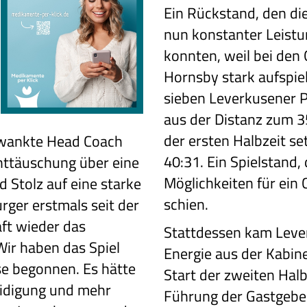
Ein Rückstand, den die
nun konstanter Leistu
konnten, weil bei den
Hornsby stark aufspiel
sieben Leverkusener P
aus der Distanz zum 3
der ersten Halbzeit 
wankte Head Coach
40:31. Ein Spielstand,
nttäuschung über eine
Möglichkeiten für ein
 Stolz auf eine starke
schien.
urger erstmals seit der
ft wieder das
Stattdessen kam Leve
„Wir haben das Spiel
Energie aus der Kabin
ise begonnen. Es hätte
Start der zweiten Halb
eidigung und mehr
Führung der Gastgeber