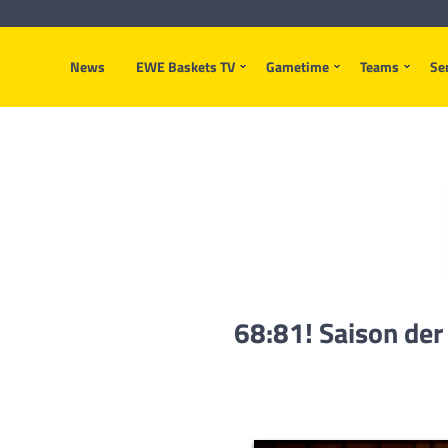
News
EWE Baskets TV
Gametime
Teams
Se
68:81! Saison der