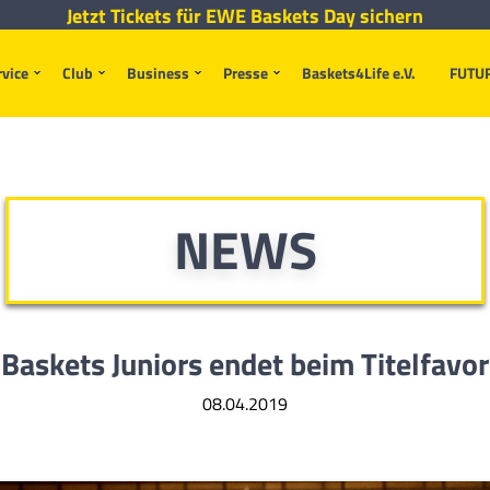
Jetzt Tickets für EWE Baskets Day sichern
rvice
Club
Business
Presse
Baskets4Life e.V.
FUTU
NEWS
 Baskets Juniors endet beim Titelfavor
08.04.2019