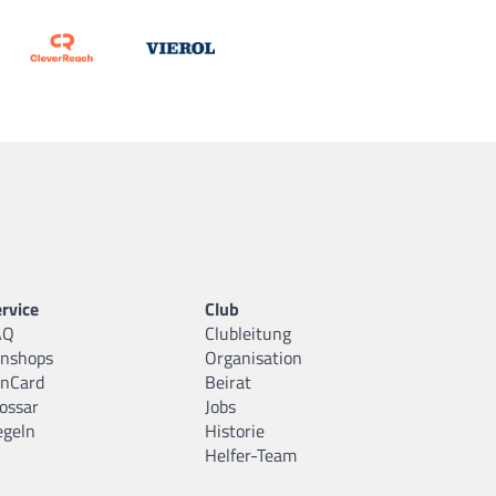
rvice
Club
AQ
Clubleitung
anshops
Organisation
anCard
Beirat
ossar
Jobs
egeln
Historie
Helfer-Team